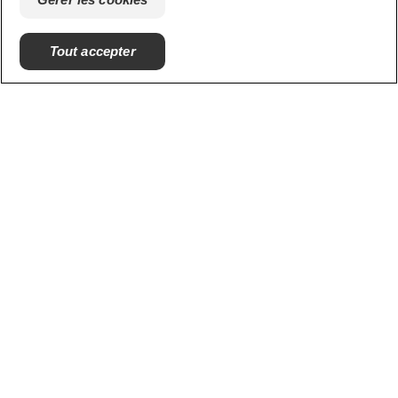
ABONNEZ-VOUS
Tout accepter
NOUS CONTACTER
FR (FR)
https://www.colgateprofessional.fr
© 2026 Colgate-Palmolive Company. Tous droits réservés.
Conditions d'utilisation