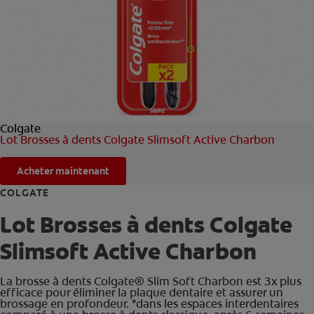
ROUTINE BLANCHEUR SUR MESURE
RECHERCHE DES SOLUTIONS IDÉALES
POUR LES PROFESSIONNELS
Colgate
FR (FR)
Lot Brosses à dents Colgate Slimsoft Active Charbon
S’INSCRIRE
Acheter maintenant
COLGATE
Lot Brosses à dents Colgate
Slimsoft Active Charbon
La brosse à dents Colgate® Slim Soft Charbon est 3x plus
efficace pour éliminer la plaque dentaire et assurer un
brossage en profondeur. *dans les espaces interdentaires