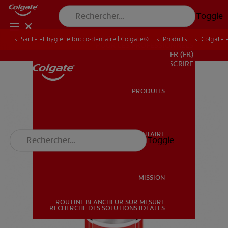
Toggle
Santé et hygiène bucco-dentaire | Colgate®
Produits
Colgate 
POUR LES PROFESSIONNELS
FR (FR)
S’INSCRIRE
PRODUITS
PRODUITS
SANTÉ BUCCO-DENTAIRE
Toggle
SANTÉ BUCCO-DENTAIRE
MISSION
ROUTINE BLANCHEUR SUR MESURE
MISSION
RECHERCHE DES SOLUTIONS IDÉALES